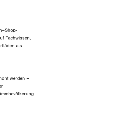
in–Shop-
auf Fachwissen,
rfläden als
rhöht werden –
er
Stimmbevölkerung