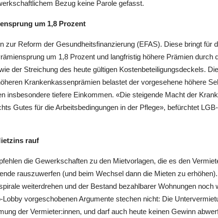
rkschaftlichem Bezug keine Parole gefasst.
iensprung um 1,8 Prozent
n zur Reform der Gesundheitsfinanzierung (EFAS). Diese bringt für 
Prämiensprung um 1,8 Prozent und langfristig höhere Prämien durch 
wie der Streichung des heute gültigen Kostenbeteiligungsdeckels. Die
höheren Krankenkassenprämien belastet der vorgesehene höhere Selb
en insbesondere tiefere Einkommen. «Die steigende Macht der Krank
chts Gutes für die Arbeitsbedingungen in der Pflege», befürchtet LGB
.
ietzins rauf
fehlen die Gewerkschaften zu den Mietvorlagen, die es den Vermiet
tende rauszuwerfen (und beim Wechsel dann die Mieten zu erhöhen)
isspirale weiterdrehen und der Bestand bezahlbarer Wohnungen noch
-Lobby vorgeschobenen Argumente stechen nicht: Die Untervermiet
mung der Vermieter:innen, und darf auch heute keinen Gewinn abwerf