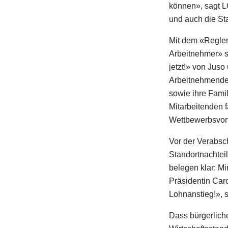
können», sagt LG
und auch die St
Mit dem «Reglem
Arbeitnehmer» se
jetzt!» von Jus
Arbeitnehmende 
sowie ihre Famil
Mitarbeitenden 
Wettbewerbsvort
Vor der Verabsc
Standortnachtei
belegen klar: M
Präsidentin Car
Lohnanstieg!», 
Dass bürgerlich