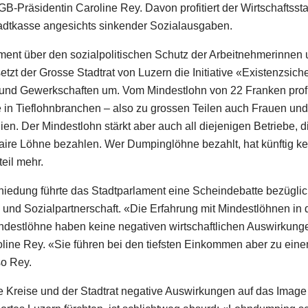
B-Präsidentin Caroline Rey. Davon profitiert der Wirtschaftsst
adtkasse angesichts sinkender Sozialausgaben.
ent über den sozialpolitischen Schutz der Arbeitnehmerinnen
tzt der Grosse Stadtrat von Luzern die Initiative «Existenzsic
o und Gewerkschaften um. Vom Mindestlohn von 22 Franken profi
in Tieflohnbranchen – also zu grossen Teilen auch Frauen und
ien. Der Mindestlohn stärkt aber auch all diejenigen Betriebe, d
faire Löhne bezahlen. Wer Dumpinglöhne bezahlt, hat künftig k
eil mehr.
hiedung führte das Stadtparlament eine Scheindebatte bezügli
l und Sozialpartnerschaft. «Die Erfahrung mit Mindestlöhnen in
indestlöhne haben keine negativen wirtschaftlichen Auswirkun
oline Rey. «Sie führen bei den tiefsten Einkommen aber zu ein
so Rey.
e Kreise und der Stadtrat negative Auswirkungen auf das Image