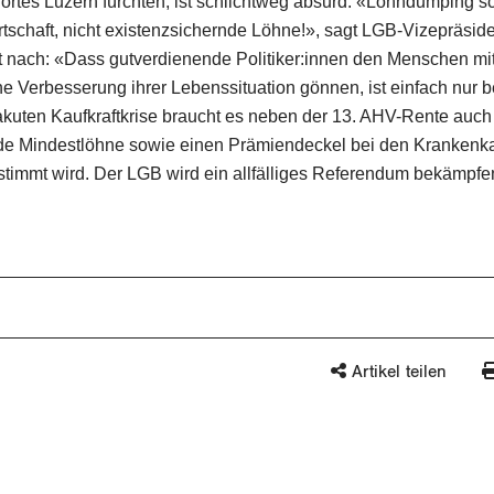
dortes Luzern fürchten, ist schlichtweg absurd: «Lohndumping 
tschaft, nicht existenzsichernde Löhne!», sagt LGB-Vizepräsid
 nach: «Dass gutverdienende Politiker:innen den Menschen mit
 Verbesserung ihrer Lebenssituation gönnen, ist einfach nur
akuten Kaufkraftkrise braucht es neben der 13. AHV-Rente auch
de Mindestlöhne sowie einen Prämiendeckel bei den Krankenk
stimmt wird. Der LGB wird ein allfälliges Referendum bekämpfe
Artikel teilen