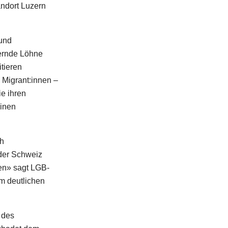
andort Luzern
 und
hernde Löhne
tieren
 Migrant:innen –
ie ihren
einen
ch
 der Schweiz
gen» sagt LGB-
em deutlichen
 des