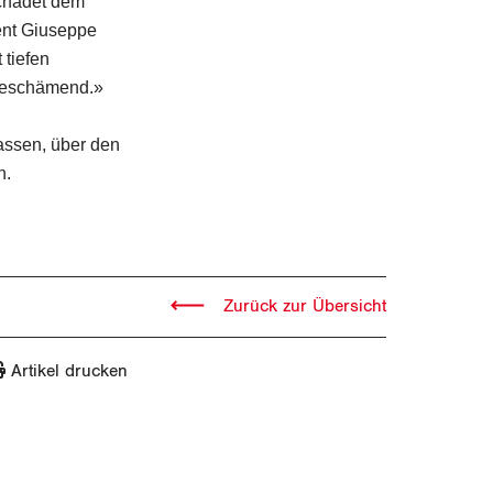
schadet dem
ent Giuseppe
 tiefen
 beschämend.»
assen, über den
n.
Zurück zur Übersicht
Artikel drucken